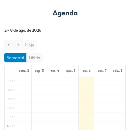
Agenda
2 – 8 de ago. de 2026
Hoje
Semanal
Diária
dom., 2
seg., 3
ter., 4
qua., 5
qui., 6
sex., 7
sáb., 8
7:00
8:00
9:00
10:00
11:00
12:00