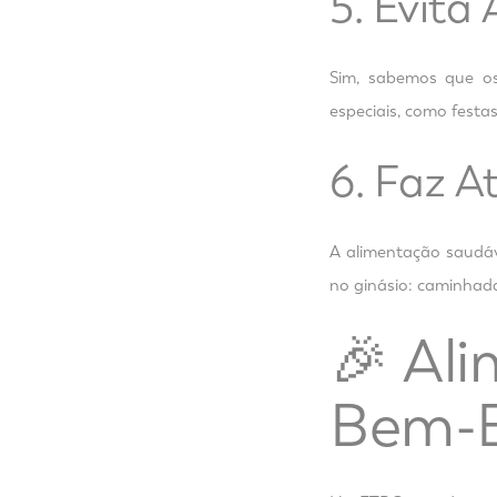
5. Evita
Sim, sabemos que os
especiais, como festas
6. Faz A
A alimentação saudáv
no ginásio: caminhada
🎉 Al
Bem-E