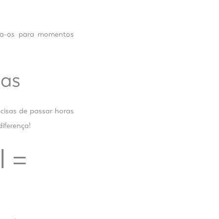
ixa-os para momentos
ias
cisas de passar horas
iferença!
l =