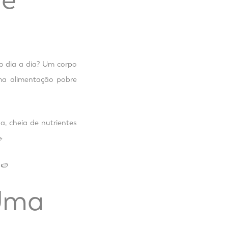
o dia a dia? Um corpo
ma alimentação pobre
a, cheia de nutrientes

🍉
 Uma