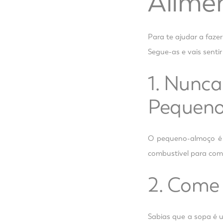
Alime
Para te ajudar a faze
Segue-as e vais senti
1. Nunca
Pequen
O pequeno-almoço é a
combustível para come
2. Come
Sabias que a sopa é 