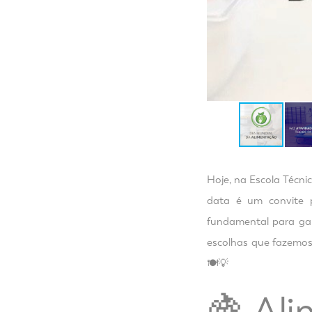
Hoje, na Escola Técni
data é um convite p
fundamental para gara
escolhas que fazemo
🍽️💡
🍇 Al