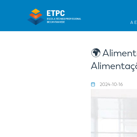
A 
🌍 Aliment
Alimentaçã
2024-10-16