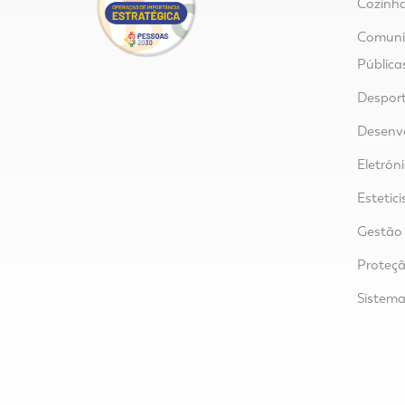
Cozinha
Comunic
Pública
Despor
Desenvo
Eletrón
Estetici
Gestão 
Proteçã
Sistem