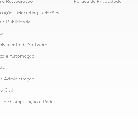
 e Restauração
Política de Privacidade
ação - Marketing, Relações
s e Publicidade
to
lvimento de Software
ica e Automação
sta
e Administração
o Civil
as de Computação e Redes