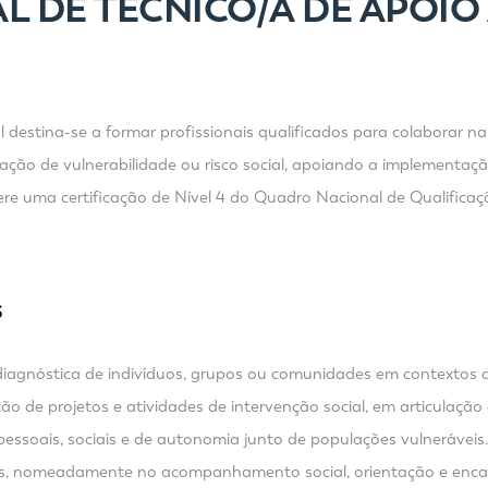
L DE TÉCNICO/A DE APOIO
 destina-se a formar profissionais qualificados para colaborar na
uação de vulnerabilidade ou risco social, apoiando a implementaç
ere uma certificação de Nível 4 do Quadro Nacional de Qualificaçõ
S
diagnóstica de indivíduos, grupos ou comunidades em contextos de 
de projetos e atividades de intervenção social, em articulação c
ssoais, sociais e de autonomia junto de populações vulneráveis
ílias, nomeadamente no acompanhamento social, orientação e en