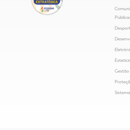
Comunic
Pública
Despor
Desenvo
Eletrón
Estetici
Gestão 
Proteçã
Sistem