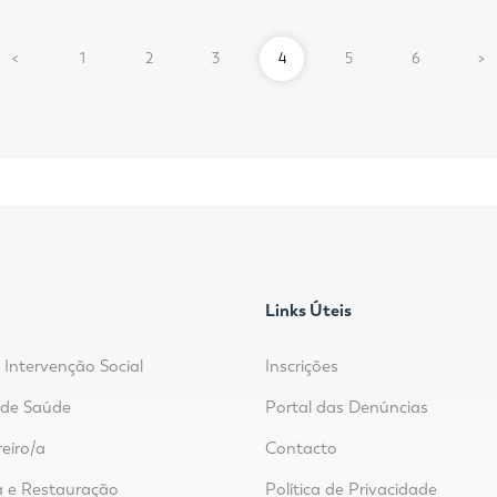
P
N
<
1
2
3
4
5
6
>
r
e
e
x
v
t
i
o
u
s
Links Úteis
 Intervenção Social
Inscrições
r de Saúde
Portal das Denúncias
reiro/a
Contacto
 e Restauração
Política de Privacidade