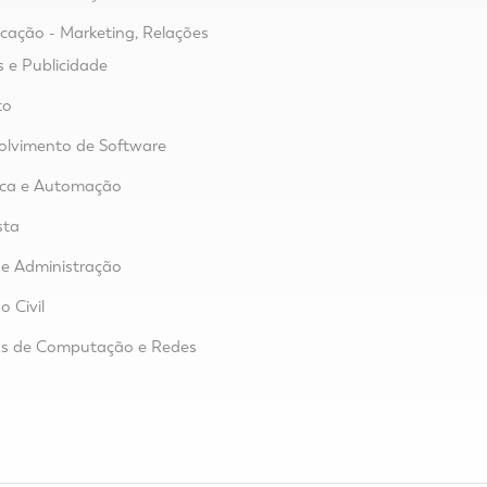
ação - Marketing, Relações
s e Publicidade
to
lvimento de Software
ica e Automação
sta
e Administração
o Civil
as de Computação e Redes