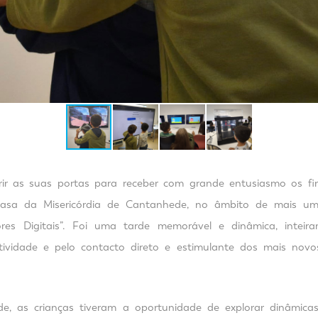
ir as suas portas para receber com grande entusiasmo os fin
Casa da Misericórdia de Cantanhede, no âmbito de mais um
res Digitais”. Foi uma tarde memorável e dinâmica, intei
iatividade e pelo contacto direto e estimulante dos mais nov
e, as crianças tiveram a oportunidade de explorar dinâmicas 