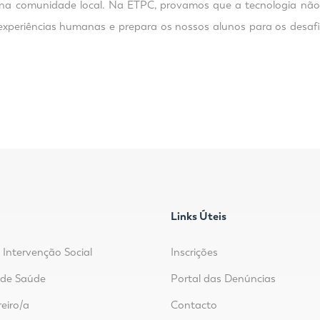
el na comunidade local. Na ETPC, provamos que a tecnologia não 
 experiências humanas e prepara os nossos alunos para os desaf
Links Úteis
 Intervenção Social
Inscrições
r de Saúde
Portal das Denúncias
reiro/a
Contacto