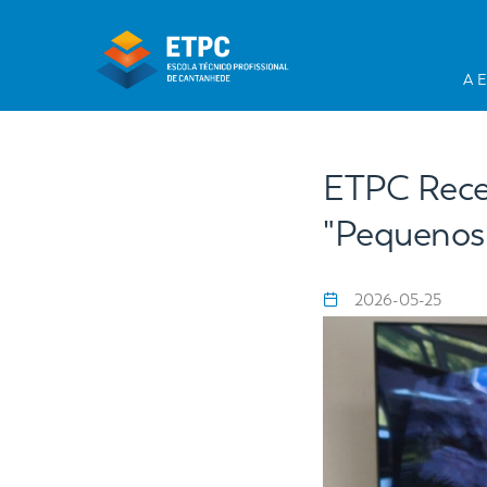
A 
ETPC Receb
"Pequenos 
2026-05-25