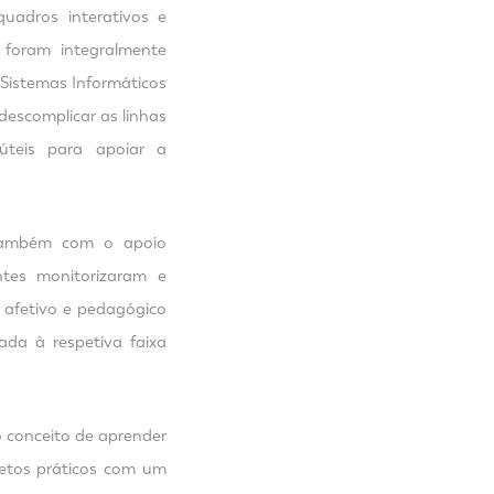
uadros interativos e
e foram integralmente
Sistemas Informáticos
descomplicar as linhas
úteis para apoiar a
 também com o apoio
ntes monitorizaram e
 afetivo e pedagógico
ada à respetiva faixa
 conceito de aprender
jetos práticos com um