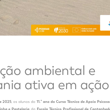
ção ambiental e
ania ativa em ação
de 2025
, os alunos do
11.º ano do Curso Técnico de Apoio Psicoss
inha e Pastelaria
da
Escola Técnico Profissional de Cantanhed