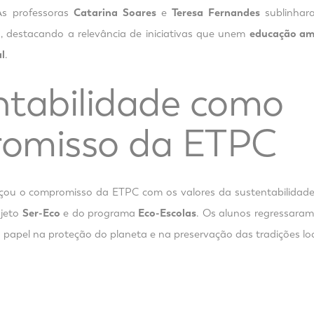
As professoras
Catarina Soares
e
Teresa Fernandes
sublinhar
, destacando a relevância de iniciativas que unem
educação am
l
.
ntabilidade como
omisso da ETPC
orçou o compromisso da ETPC com os valores da sustentabilidade 
ojeto
Ser-Eco
e do programa
Eco-Escolas
. Os alunos regressara
u papel na proteção do planeta e na preservação das tradições loc