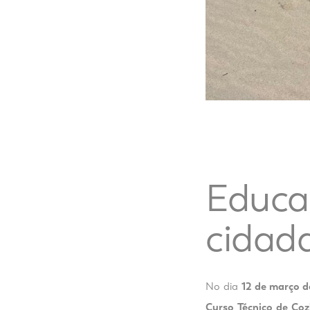
Educa
cidad
No dia
12 de março 
Curso Técnico de Coz