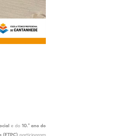
ocial
e do
10.º ano do
e (ETPC)
participaram