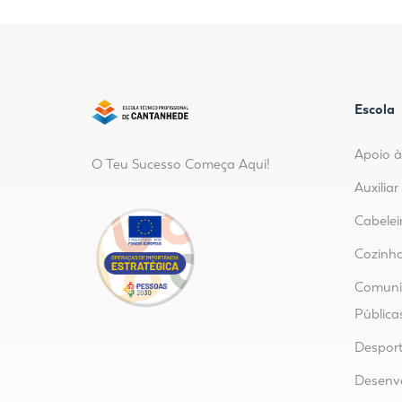
Escola
Apoio à
O Teu Sucesso Começa Aqui!
Auxilia
Cabelei
Cozinha
Comunic
Pública
Despor
Desenvo