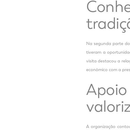
Conhe
tradiç
Na segunda parte do
tiveram a oportunidad
visita destacou a rel
económico com a pres
Apoio
valori
A organização cont